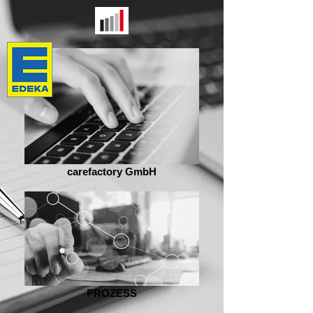
carefactory GmbH
PROZESS