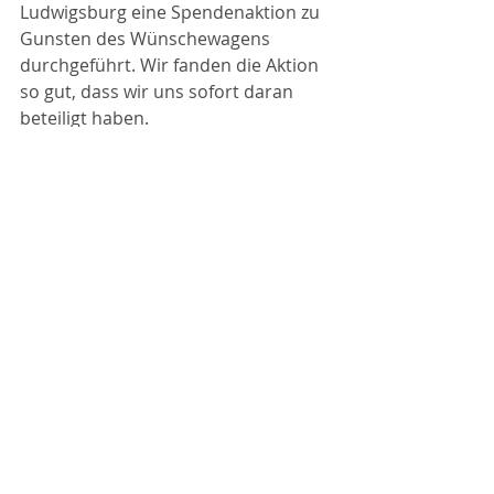
Ludwigsburg eine Spendenaktion zu 
Gunsten des Wünschewagens 
durchgeführt. Wir fanden die Aktion 
so gut, dass wir uns sofort daran 
beteiligt haben. 
Heute haben wir dann für unsere 
Spende einen von allen Spielern 
unterzeichneten Basketball 
bekommen. Herzlichen Dank. 
https://wuenschewagen.de