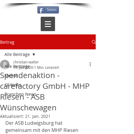
Teilen
Beitrag
Alle Beiträge
christian walter
Alle Beiträge
15. Juli 2020
1 Min. Lesezeit
Spendenaktion -
Messe
carefactory GmbH - MHP
CF News
Branchen News
Riesen - ASB
Wünschewagen
Aktualisiert:
21. Jan. 2021
Der ASB Ludwigsburg hat 
gemeinsam mit den MHP Riesen 