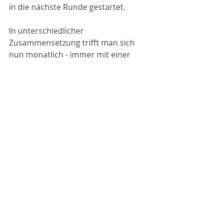
in die nächste Runde gestartet. 
In unterschiedlicher 
Zusammensetzung trifft man sich 
nun monatlich - immer mit einer 
bestimmten Zielsetzung – mal mit 
einem konkreten Thema, oder einer 
der Teilnehmer lädt aus seinem 
Netzwerk bestimmte 
Persönlichkeiten ein. Wir wollen ein 
Netzwerk zum anfassen und mit 
Leben sein. Oder wie sagt der 
Schwabe net schwätze – mache! 
Unser Netzwerk erfolgt 
ausschließlich auf persönlich 
Einladung durch carefactory. Falls Sie 
Interesse haben, wenden Sie sich 
bitte an
 info@carefactory.de