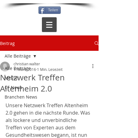
Teilen
Beitrag
Alle Beiträge
christian walter
Alle Beiträge
1. März 2016
1 Min. Lesezeit
Netzwerk Treffen
Messe
Altenheim 2.0
CF News
Branchen News
Unsere Netzwerk Treffen Altenheim 
2.0 gehen in die nächste Runde. Was 
als lockere und unverbindliche 
Treffen von Experten aus dem 
Gesundheitswesen begann, ist nun 