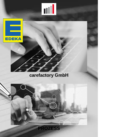
carefactory GmbH
PROZESS