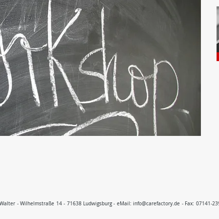
 Walter - Wilhelmstraße 14 - 71638 Ludwigsburg - eMail:
info@carefactory.de
- Fax: 07141-239