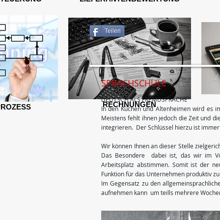
Teilen
SPRACHSCHULE
DEUTSCH ALS FREMDSPRACHE
RECHNUNGEN
PROZESS
In den Küchen und Altenheimen wird es im
Meistens fehlt ihnen jedoch die Zeit und d
integrieren. Der Schlüssel hierzu ist imm
Wir können Ihnen an dieser Stelle zielgeri
Das Besondere dabei ist, das wir im Vo
Arbeitsplatz abstimmen. Somit ist der ne
Funktion für das Unternehmen produktiv zu
Im Gegensatz zu den allgemeinsprachlichen
aufnehmen kann um teills mehrere Wochen 