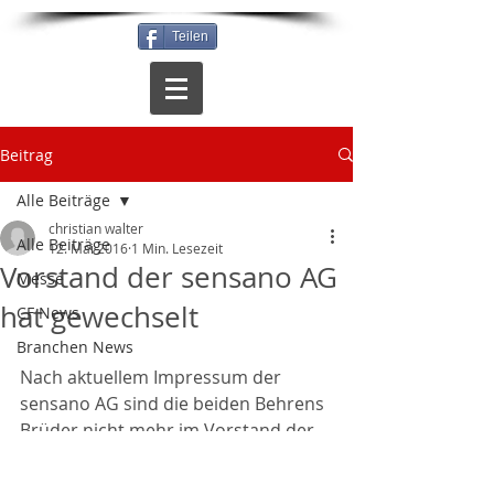
Teilen
Beitrag
Alle Beiträge
christian walter
Alle Beiträge
12. Mai 2016
1 Min. Lesezeit
Vorstand der sensano AG
Messe
hat gewechselt
CF News
Branchen News
Nach aktuellem Impressum der 
sensano AG sind die beiden Behrens 
Brüder nicht mehr im Vorstand der 
Sensano AG vertreten. Dies betrifft 
alle Unternehmensteile der sensano 