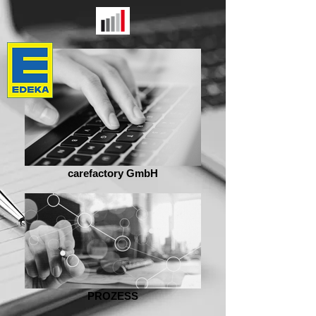
carefactory GmbH
PROZESS