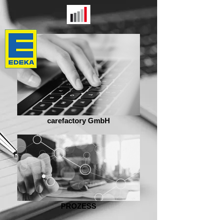
carefactory GmbH
PROZESS