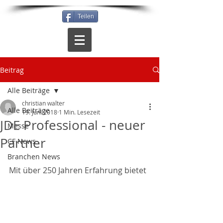
Teilen
Beitrag
Alle Beiträge
christian walter
Alle Beiträge
19. Juni 2018
1 Min. Lesezeit
JDE Professional - neuer
Messe
Partner
CF News
Branchen News
Mit über 250 Jahren Erfahrung bietet 
Jacobs Douwe Egberts Professional 
als spezialisierter Partner im Außer-
Haus-Markt Kaffeelösungen an. 
Hierzu gehört ein umfassendes 