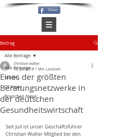
Teilen
Beitrag
Alle Beiträge
christian walter
Alle Beiträge
12. Juli 2018
1 Min. Lesezeit
Eines der größten
Messe
Beratungsnetzwerke in
CF News
Branchen News
der deutschen
Gesundheitswirtschaft
Seit Juli ist unser Geschäftsführer 
Christian Walter Mitglied bei den 