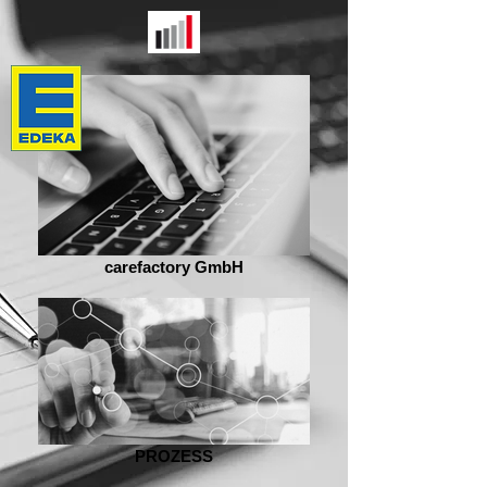
carefactory GmbH
PROZESS