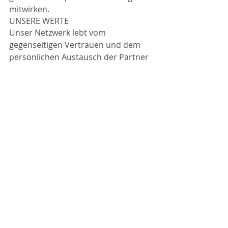
mitwirken.
UNSERE WERTE
Unser Netzwerk lebt vom 
gegenseitigen Vertrauen und dem 
persönlichen Austausch der Partner 
untereinander. Healthcare Shapers 
sind in ihrem Fach nicht nur äußerst 
kompetent (alle verfügen 
überlangjährige Berufserfahrung 
und hohe Reputation in ihrer Arbeit), 
sonde
rn darüberhinaus durch 
gemeinsame Werte geprägt. Dazu 
zählen Unabhängigkeit, Ehrlichkeit, 
Offenheit für Neues ebenso wie 
Respekt, Teamgeist und 
Zuverlässigkeit. Wir denken 