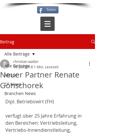
Teilen
Beitrag
Alle Beiträge
christian walter
Alle Beiträge
16. Juli 2018
1 Min. Lesezeit
Neuer Partner Renate
Messe
Gonschorek
CF News
Branchen News
Dipl. Betriebswirt (FH)
verfügt über 25 Jahre Erfahrung in 
den Bereichen: Vertriebsleitung, 
Vertriebs-Innendienstleitung, 