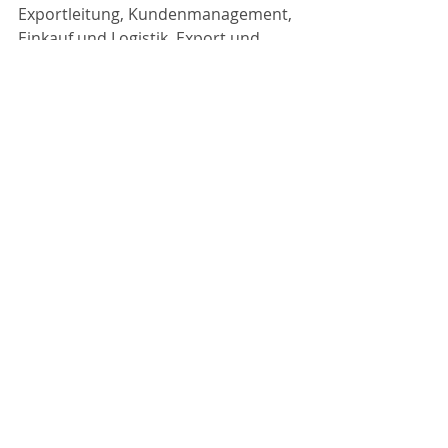
Exportleitung, Kundenmanagement, 
Einkauf und Logistik, Export und 
Zollwesen, EDV und 
Betriebsorganisation, Marketing, 
Messeorganisation, Buchhaltung 
und Controlling. 
Weltweite Auslandserfahrung und 
fundierte Fremdsprachenkenntnisse 
(Englisch, Italienisch, Französisch 
und Spanisch) runden ihr Profil ab.
Seit 2017 ist sie mit ihrem 
Büromanagement-Unternehmen 
selbstständig und unterstützt uns im 
Bereich Berichtswesen. 