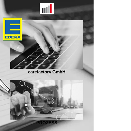
carefactory GmbH
PROZESS